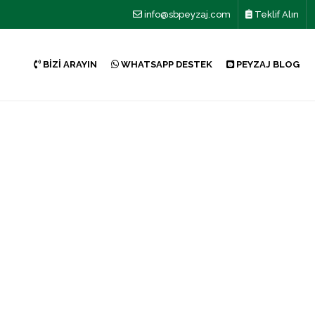
info@sbpeyzaj.com
Teklif Alın
BİZİ ARAYIN
WHATSAPP DESTEK
PEYZAJ BLOG