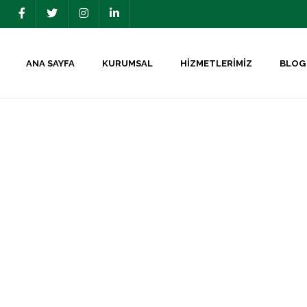
ANA SAYFA
KURUMSAL
HIZMETLERIMIZ
BLOG
SAYFA
MSAL
LERIMIZ
OG
IŞIM